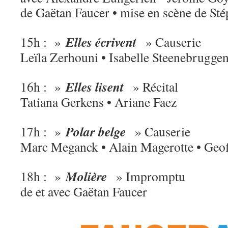
de Gaëtan Faucer • mise en scène de S
Elles écrivent
15h : »
» Causerie
Leïla Zerhouni • Isabelle Steenebrugge
Elles lisent
16h : »
» Récital
Tatiana Gerkens • Ariane Faez
Polar belge
17h : »
» Causerie
Marc Meganck • Alain Magerotte • Geof
Molière
18h : »
» Impromptu
de et avec Gaëtan Faucer