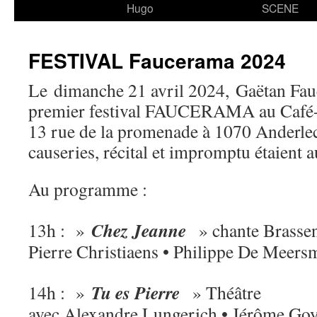
Hugo
SCENE
FESTIVAL Faucerama 2024
Le dimanche 21 avril 2024, Gaëtan Fauc
premier festival FAUCERAMA au Café
13 rue de la promenade à 1070 Anderlec
causeries, récital et impromptu étaient 
Au programme :
Chez Jeanne
13h : »
» chante Brasse
Pierre Christiaens • Philippe De Meers
Tu es Pierre
14h : »
» Théâtre
avec Alexandre Lungerich • Jérôme Go