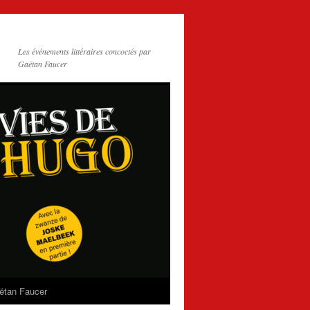
Les évènements littéraires concoctés par
Gaëtan Faucer
ëtan Faucer