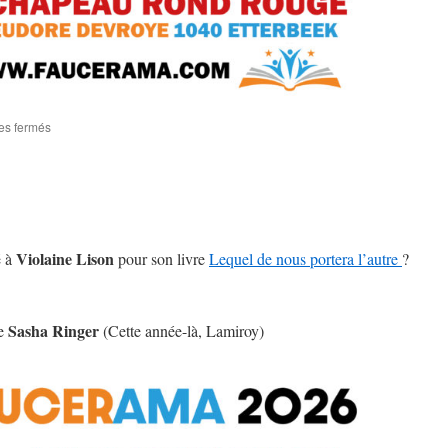
sur
es fermés
Gala
Luc
Dellisse
le
samedi
10
octobre
Violaine Lison
é à
pour son livre
Lequel de nous portera l’autre
?
!
Sasha Ringer
e
(Cette année-là, Lamiroy)