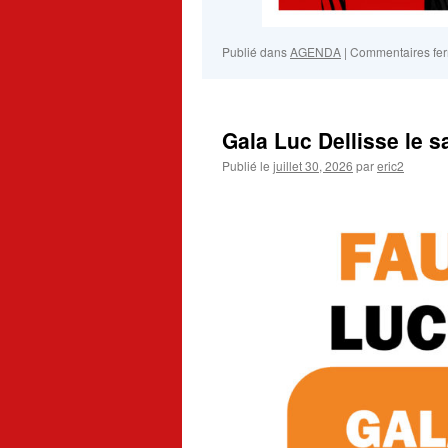
Publié dans
AGENDA
|
Commentaires fe
Gala Luc Dellisse le s
Publié le
juillet 30, 2026
par
eric2