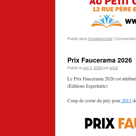
Publié dans
Uncategorized
|
Commentair
Prix Faucerama 2026
Publié le
juin 2, 2026
par
eric2
Le Prix Faucerama 2026 est attribu
(Editions Esperluète)
Coup de coeur du jury pour
2011
d